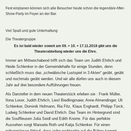
Fest einplanen können sich alle Besucher heute schon die legendäre After-
Show-Party im Foyer an der Bar.
Viel Spaß und gute Unterhaltung
Die Theatergruppe
Es ist bald wieder soweit am 09. + 10. + 17.11.2018 gibt uns die
Theaterabteilung wieder uns die Ehre.
Immer am Mittwochabend trifft sich das Team um Judith Ehrlich und
Heide Schlenker in der Gemeindehalle für einige Stunden, denn
schließlich muss das „schwäbische Lustspiel in 3 Akten“ geübt, geübt
und nochmals geübt werden. Und wir alle dürfen uns auch in diesem
Jahr auf drei besondere Aufführungen freuen.
Als Darsteller in dem neuen Theaterstück erleben sie : Frank Müller,
Ilona Loser, Judith Ehrlich, Liesl Biedlingmaier, Anne Almendinger, Uli
Schlenker, Dominik Hofmann, Ria Fitz, Klaus Enghardt, Philipp Türck,
Ludwig Schlenker und David Ehrlich. Das Team im Hintergrund sind
die Souffleusen Julia Seidl und Edith Knorre. Für das perfekte
Aussehen sorgt Manuela Roth und Katja Schlenker. Für einen
reibungslosen Ablauf, dass jeder rechtzeitig auf die Bühne kommt,