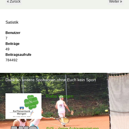
Zurück
Weiter
Satistik
Benutzer
7
Beiträge
49
Beitragsaufrufe
784492
Dank an unsere Sponsoren ohne Euch kein Sport
Raiba Wangen
AVS - deine Autovermietung