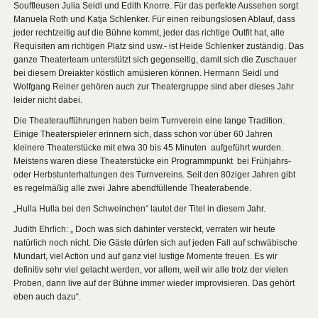
Souffleusen Julia Seidl und Edith Knorre. Für das perfekte Aussehen sorgt
Manuela Roth und Katja Schlenker. Für einen reibungslosen Ablauf, dass
jeder rechtzeitig auf die Bühne kommt, jeder das richtige Outfit hat, alle
Requisiten am richtigen Platz sind usw.- ist Heide Schlenker zuständig. Das
ganze Theaterteam unterstützt sich gegenseitig, damit sich die Zuschauer
bei diesem Dreiakter köstlich amüsieren können. Hermann Seidl und
Wolfgang Reiner gehören auch zur Theatergruppe sind aber dieses Jahr
leider nicht dabei.
Die Theateraufführungen haben beim Turnverein eine lange Tradition.
Einige Theaterspieler erinnern sich, dass schon vor über 60 Jahren
kleinere Theaterstücke mit etwa 30 bis 45 Minuten aufgeführt wurden.
Meistens waren diese Theaterstücke ein Programmpunkt bei Frühjahrs-
oder Herbstunterhaltungen des Turnvereins. Seit den 80ziger Jahren gibt
es regelmäßig alle zwei Jahre abendfüllende Theaterabende.
„Hulla Hulla bei den Schweinchen“ lautet der Titel in diesem Jahr.
Judith Ehrlich: „ Doch was sich dahinter versteckt, verraten wir heute
natürlich noch nicht. Die Gäste dürfen sich auf jeden Fall auf schwäbische
Mundart, viel Action und auf ganz viel lustige Momente freuen. Es wir
definitiv sehr viel gelacht werden, vor allem, weil wir alle trotz der vielen
Proben, dann live auf der Bühne immer wieder improvisieren. Das gehört
eben auch dazu“.