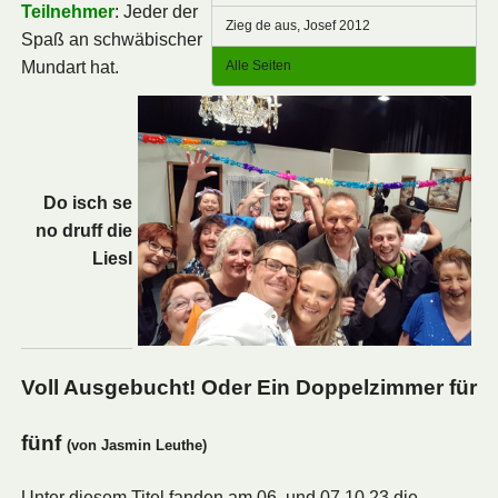
Teilnehmer
: Jeder der
Zieg de aus, Josef 2012
Spaß an schwäbischer
Mundart hat.
Alle Seiten
Do isch se
no druff die
Liesl
Voll Ausgebucht! Oder Ein Doppelzimmer für
fünf
(von Jasmin Leuthe)
Unter diesem Titel fanden am 06. und 07.10.23 die