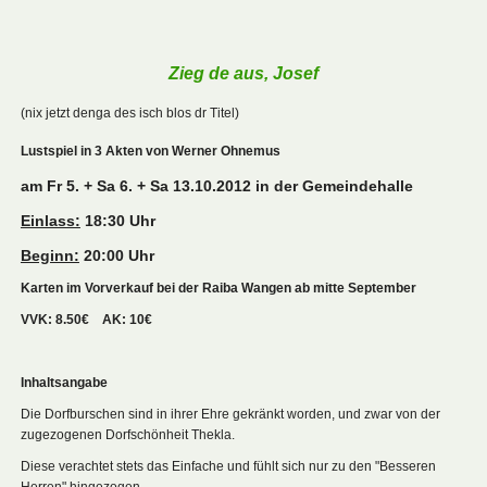
Zieg de aus, Josef
(nix jetzt denga des isch blos dr Titel)
Lustspiel in 3 Akten von Werner Ohnemus
am Fr 5. + Sa 6. + Sa 13.10.2012 in der Gemeindehalle
Einlass:
18:30 Uhr
Beginn:
20:00 Uhr
Karten im Vorverkauf bei der Raiba Wangen ab mitte September
VVK: 8.50€ AK: 10€
Inhaltsangabe
Die Dorfburschen sind in ihrer Ehre gekränkt worden, und zwar von der
zugezogenen Dorfschönheit Thekla.
Diese verachtet stets das Einfache
und fühlt sich nur zu den "Besseren
Herren" hingezogen.