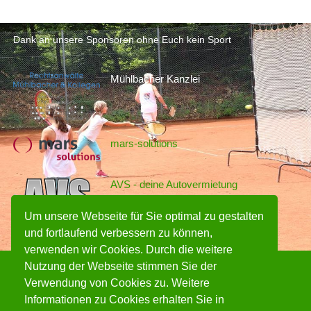
Dank an unsere Sponsoren ohne Euch kein Sport
Mühlbacher Kanzlei
mars-solutions
AVS - deine Autovermietung
Um unsere Webseite für Sie optimal zu gestalten
und fortlaufend verbessern zu können,
verwenden wir Cookies. Durch die weitere
Nutzung der Webseite stimmen Sie der
Verwendung von Cookies zu. Weitere
Impressum
Datenschutzerklärung
Informationen zu Cookies erhalten Sie in