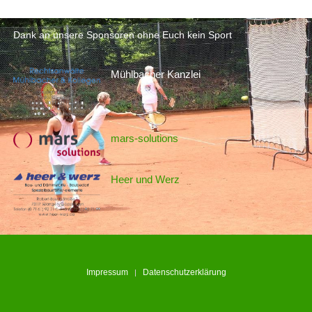
Dank an unsere Sponsoren ohne Euch kein Sport
Mühlbacher Kanzlei
mars-solutions
Heer und Werz
Impressum
Datenschutzerklärung