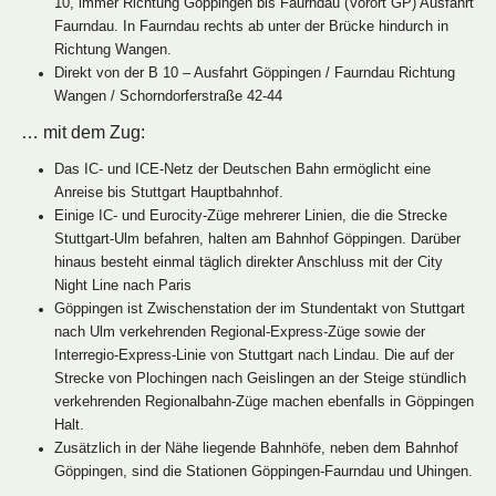
10, immer Richtung Göppingen bis Faurndau (Vorort GP) Ausfahrt
Faurndau. In Faurndau rechts ab unter der Brücke hindurch in
Richtung Wangen.
Direkt von der B 10 – Ausfahrt Göppingen / Faurndau Richtung
Wangen / Schorndorferstraße 42-44
… mit dem Zug:
Das IC- und ICE-Netz der Deutschen Bahn ermöglicht eine
Anreise bis Stuttgart Hauptbahnhof.
Einige IC- und Eurocity-Züge mehrerer Linien, die die Strecke
Stuttgart-Ulm befahren, halten am Bahnhof Göppingen. Darüber
hinaus besteht einmal täglich direkter Anschluss mit der City
Night Line nach Paris
Göppingen ist Zwischenstation der im Stundentakt von Stuttgart
nach Ulm verkehrenden Regional-Express-Züge sowie der
Interregio-Express-Linie von Stuttgart nach Lindau. Die auf der
Strecke von Plochingen nach Geislingen an der Steige stündlich
verkehrenden Regionalbahn-Züge machen ebenfalls in Göppingen
Halt.
Zusätzlich in der Nähe liegende Bahnhöfe, neben dem Bahnhof
Göppingen, sind die Stationen Göppingen-Faurndau und Uhingen.